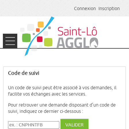
*
Connexion
Inscription
Ouvrir le menu
ACCUEIL
ASSOCIATIONS
Code de suivi
LUDOTHÈQUE
Un code de suivi peut être associé à vos demandes, il
facilite vos échanges avec les services.
EMPLOI
Pour retrouver une demande disposant d’un code de
E-CARTE KIOSKAGGLO
suivi, indiquez ce dernier ci-dessous :
Code de suivi
VALIDER