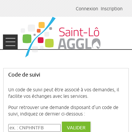
*
Connexion
Inscription
Ouvrir le menu
ACCUEIL
ASSOCIATIONS
Code de suivi
LUDOTHÈQUE
Un code de suivi peut être associé à vos demandes, il
facilite vos échanges avec les services.
EMPLOI
Pour retrouver une demande disposant d’un code de
E-CARTE KIOSKAGGLO
suivi, indiquez ce dernier ci-dessous :
Code de suivi
VALIDER